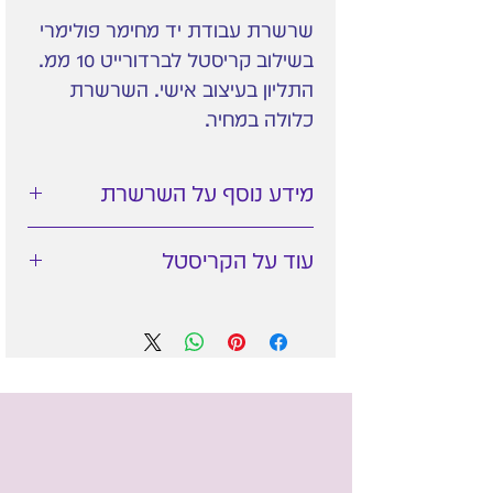
שרשרת עבודת יד מחימר פולימרי
בשילוב קריסטל לברדורייט 10 ממ.
התליון בעיצוב אישי. השרשרת
כלולה במחיר.
מידע נוסף על השרשרת
שרשרת זו עשויה בטכניקת
חימר
עוד על הקריסטל
פולימרי
- עיצוב בחימר מיוחד
לתכשיטים המאפשר עבודה
על קריסטל לברדורייט -
עדינה לפרטים הקטנים.
Labradorite
לאחר סיום העבודה החימר
מתקשה בתנור מה שהופך את
קריסטל של
קסם והגנה
, שתואם
התליון לעמיד ביותר.
לכל הצאקרות. הלברדורייט
שרשרת ציפוי כסף איכותית
תעזור בעבודתך הפנימית, תאזן
כלולה במחיר.