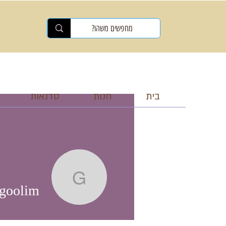
בית
חנות
סדנאות
gilgoolim
lgoolim