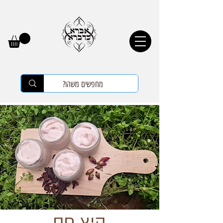
קיץ חם