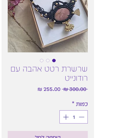
שרשרת רטט אהבה עם
רודונייט
מחיר
מחיר
 ‏300.00 ‏₪ 
רגיל
מבצע
כמות
*
הוספה לסל