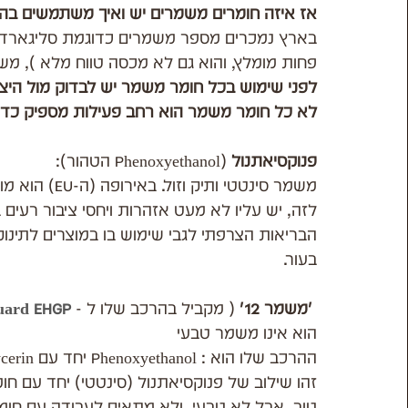
אז איזה חומרים משמרים יש ואיך משתמשים בה
בארץ נמכרים מספר משמרים כדוגמת סליגארד, א
פחות מומלץ, והוא גם לא מכסה טווח מלא ), משמר 12 ו
לפני שימוש בכל חומר משמר יש לבדוק מול הי
לא כל חומר משמר הוא רחב פעילות מספיק כדי 
פנוקסיאתנול
 (Phenoxyethanol הטהור):
לזה, יש עליו לא מעט אזהרות ויחסי ציבור רעי
הבריאות הצרפתי לגבי שימוש בו במוצרים לתינוק
בעור.
 'משמר 12' 
( מקביל בהרכב שלו ל - 
guard EHGP
הוא אינו משמר טבעי
ההרכב שלו הוא : Phenoxyethanol יחד עם Ethylhexylglycerin.
זהו שילוב של פנוקסיאתנול (סינטטי) יחד עם ח
טוב, אבל לא טבעי, ולא מתאים לעבודה עם חומצות גבוהות 