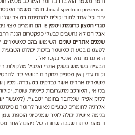
חומר משמר הוא בדרכ חומר המורכב מכמה חומר
broad spectrum preservant.
יחד וכל אחד לחוד יכולים להתפתח במוצר שלנו.
נוגדי חמצון כדוגמת ויטמין E 
 הם חומרים מצוייני
אבל הם לא נחשבים כבעלי ספקטרום הגנה רחב
שמנים אתריים שונים
 והשימוש בהם כמשמרים. ל
לפעמים בטעות כמשמר בזכות יכולתו הטבעית ש
הוא גם מחטא ואנטי בקטריאלי. 
הבעייה בשימוש בשמן אתרי המכיל מולקולות ריח
וכיום עדיין אין מספיק מחקרים בנושא כדי להבטי
משמרים אחרים אשר נבדקים במעבדה. מכיוון שכ
בנזואין, המורכב מתערובות כיימיות שונות, יכול
לנזק אפילו שמדובר בחומר "טבעי". (למעשה יש ל
אלרגיה לחומרים טבעיים מאשר לחומרים סינתטיי
בנימה אישית יכולה לומר שמניסיוני הוספת שמן
והמוצר פיתח שכבה שחורה של זיהום לאחר מספ