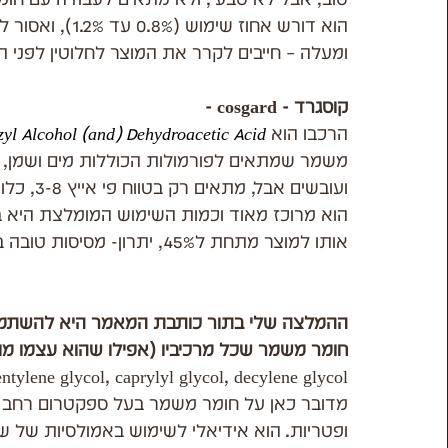
ומעלה – חייבים לקרר את המוצר לחלוטין לפני 
קוסגרד - cosgard - 
הרכבו הוא 
yl Alcohol (and) Dehydroacetic Acid
משמר שמתאים לפורמולות הכוללות מים ושמן, ב
ועובשים אבל, מתאים רק בטווח פי אייץ 3-8, כלומר לא מתאים למשל לסבון נוזלי.
אותו למוצר מתחת ל45%, יתרון- מסיסות טובה במים.
ההמלצה שלי בתור כותבת המאמר היא להשתמ
חומר משמר שכל מרכיביו (אפילו שהוא עצמו מ
ntylene glycol, caprylyl glycol, decylene glycol.
מדובר כאן על חומר משמר בעל ספקטרום רחב הי