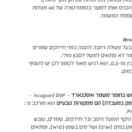
הוא דורש אחוז שימוש (0.8% עד 1.2%), ואסור להכניס אותו למוצר בטמפרטורה של 40 מעלות 
הוספת המשמר.
Benz
על פעולה רחבה להגנה בפני חיידקים שמרים 
הוא מרוכז מאוד וכמות השימוש המומלצת היא בין 0.2-1%, הוא רגיש מאוד לטמפ לכן יש להוסיף 
ש בחומר משמר איסכגארד
 -  Iscaguard DGP  - 
ופק במעבדה) הם ממקורות טבעיים 
הוא מורכב מ : 
Pe
קף הפועל היטב נגד חיידקים, שמרים, עובש 
ופטריות. הוא אידיאלי לשימוש באמולסיות של שמן במים (O\W) ושל מים בשמן (W\O), ומתאים 