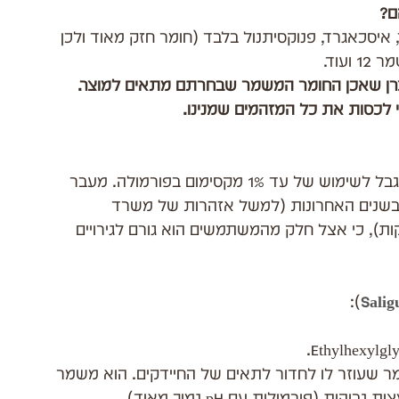
ם?
יסכאגרד, פנוקסיתנול בלבד (חומר חזק מאוד ולכן 
עוד.
צרן שאכן החומר המשמר שבחרתם מתאים למוצר.
לכסות את כל המזהמים שמנינו.
משמר סינטטי ותיק וזול. באירופה (ה-EU) הוא מוגבל לשימוש של עד 1% מקסימום בפורמולה. מעבר 
ם בשנים האחרונות (למשל אזהרות של משרד 
ות), כי אצל חלק מהמשתמשים הוא גורם לגירויים 
):
Sali
ומר שעוזר לו לחדור לתאים של החיידקים. הוא משמר 
(פורמולות עם pH נמוך מאוד). 