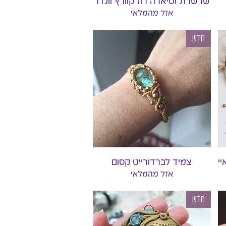
שרשרת וטיארה רוז קוורץ וונדר
אזל מהמלאי
חדש
תצוגה מהירה
י
צמיד לברדורייט קסום
אזל מהמלאי
חדש