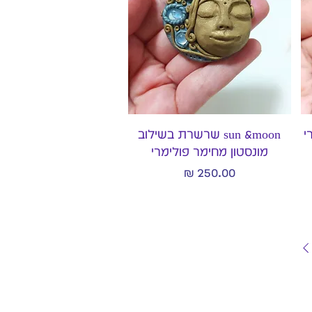
תצוגה מהירה
י
sun &moon שרשרת בשילוב
מונסטון מחימר פולימרי
מחיר