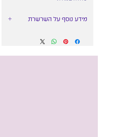
מידע נוסף על השרשרת
שרשרת זו עשויה בטכניקת
חימר
פולימרי
- עיצוב בחימר מיוחד
לתכשיטים המאפשר עבודה
עדינה לפרטים הקטנים.
לאחר סיום העבודה החימר
מתקשה בתנור מה שהופך את
התליון לעמיד ביותר.
שרשרת עבה ועמידה בגוון ברונזה
כלולה במחיר.